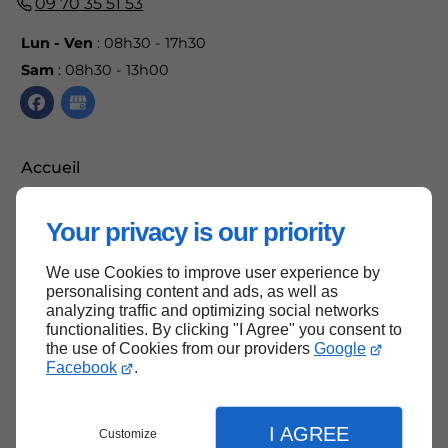
09 70 35 51 53
Lun - Ven
: 08h30 - 17h30
Sam
: 08h30 - 13h00
Accueil
Contactez-nous
Your privacy is our priority
Mentions légales
Plan du site
We use Cookies to improve user experience by
personalising content and ads, as well as
analyzing traffic and optimizing social networks
functionalities. By clicking "I Agree" you consent to
the use of Cookies from our providers
Google
Haut de page
Facebook
.
I AGREE
Customize