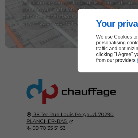
en raison de son confort d’utilisation et de son 
penche sur l’installation de ce système, en abo
planchers chauffants, les étapes d’installation,
Your priva
une mise en œuvre réussie.
We use Cookies to
personalising conte
traffic and optimizi
clicking "I Agree" 
from our providers
38 Ter Rue Louis Pergaud,
70290
PLANCHER-BAS
09 70 35 51 53