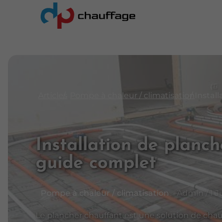
Articles
Pompe à chaleur / climatisation
Installation de planch
guide complet
Pompe à chaleur / climatisation
Admin / 1 J
Le plancher chauffant est une solution de chau