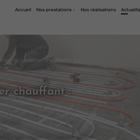
Accueil
Nos prestations
Nos réalisations
Actualit
Installation de plancher chauffant : guide complet
er chauffant :
uin 2026
ffage qui connaît un succès croissant