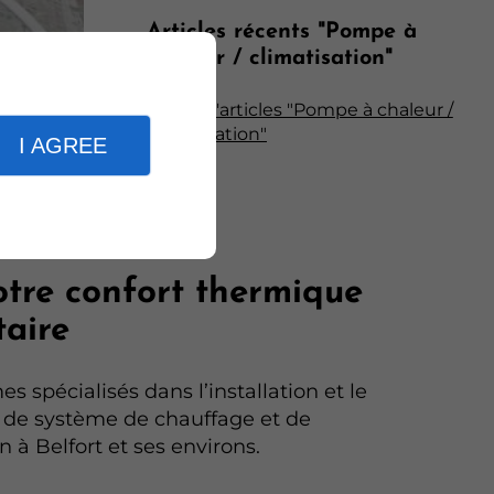
Articles récents "Pompe à
chaleur / climatisation"
Plus d'articles "Pompe à chaleur /
climatisation"
I AGREE
otre confort thermique
taire
 spécialisés dans l’installation et le
de système de chauffage et de
n à Belfort et ses environs.