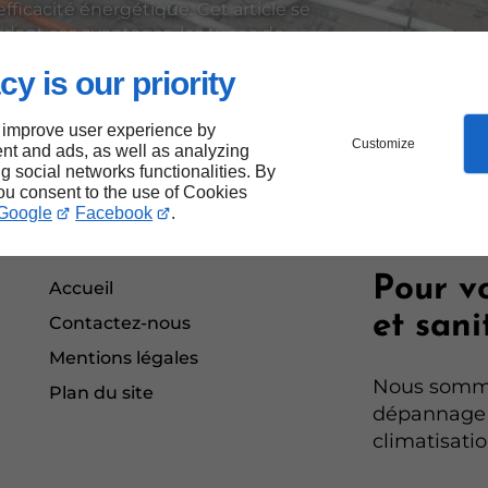
efficacité énergétique. Cet article se
rdant ses avantages, les types de
 ainsi que des conseils pratiques pour
cy is our priority
 improve user experience by
Customize
nt and ads, as well as analyzing
ng social networks functionalities. By
you consent to the use of Cookies
Google
Facebook
.
Pour v
Accueil
et sani
Contactez-nous
Mentions légales
Nous sommes
Plan du site
dépannage 
climatisatio