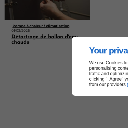
Pompe à chaleur / climatisation
01/02/2026
Détartrage de ballon d'eau
chaude
Your priva
We use Cookies to
personalising conte
traffic and optimizi
clicking "I Agree" 
from our providers