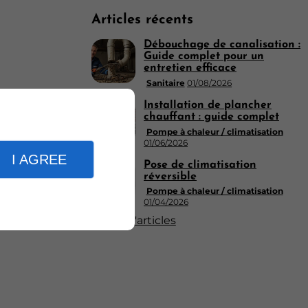
Articles récents
Débouchage de canalisation :
Guide complet pour un
entretien efficace
Sanitaire
01/08/2026
Installation de plancher
chauffant : guide complet
Pompe à chaleur / climatisation
01/06/2026
I AGREE
Pose de climatisation
réversible
Pompe à chaleur / climatisation
01/04/2026
Plus d'articles